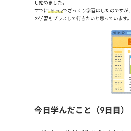
日
し始めました。
時
すでに
Udemy
でざっくり学習はしたのですが
:
の学習もプラスして行きたいと思っています
今日学んだこと（9日目）