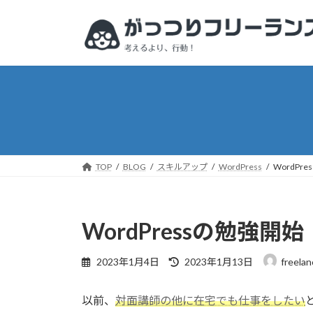
コ
ナ
ン
ビ
テ
ゲ
ン
ー
ツ
シ
へ
ョ
ス
ン
キ
に
ッ
移
プ
動
TOP
BLOG
スキルアップ
WordPress
WordPr
WordPressの勉強開
最
2023年1月4日
2023年1月13日
freela
終
更
以前、
対面講師の他に在宅でも仕事をしたい
新