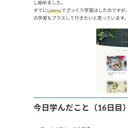
日
し始めました。
時
すでに
Udemy
でざっくり学習はしたのですが
:
の学習もプラスして行きたいと思っています
今日学んだこと（16日目