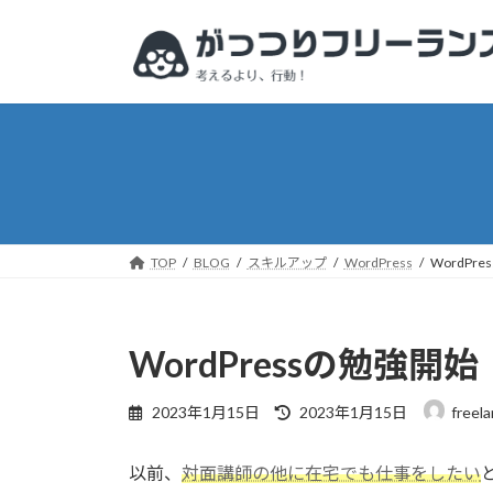
コ
ナ
ン
ビ
テ
ゲ
ン
ー
ツ
シ
へ
ョ
ス
ン
キ
に
ッ
移
プ
動
TOP
BLOG
スキルアップ
WordPress
WordPr
WordPressの勉強開
最
2023年1月15日
2023年1月15日
freel
終
更
以前、
対面講師の他に在宅でも仕事をしたい
新