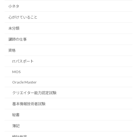
小ネタ
心がけていること
未分類
講師の仕事
資格
ITパスポート
MOS
Oracle Master
クリエイター能力認定試験
基本情報技術者試験
秘書
簿記
統計検定