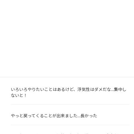
数々のスクールを渡り歩き、現在は専門学校や大学で授業を担
当。
今までの受講者数は延べ3,000名以上
結婚・出産を経ても、なおスキルアップは継続中。
最近の投稿
いろいろやりたいことはあるけど、浮気性はダメだな…集中し
ないと！
やっと戻ってくることが出来ました…長かった