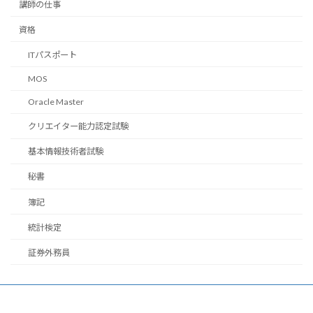
講師の仕事
資格
ITパスポート
MOS
Oracle Master
クリエイター能力認定試験
基本情報技術者試験
秘書
簿記
統計検定
証券外務員